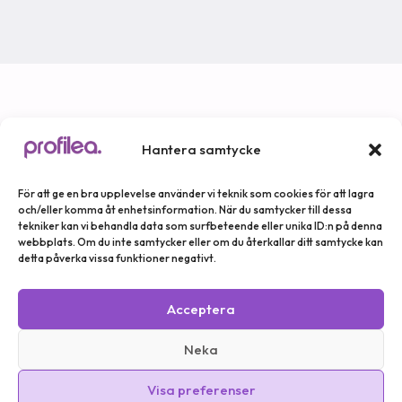
Hantera samtycke
Nyheter och erbjudanden
Stå först i kön för att ta del av våra nyheter,
erbjudanden och annan information.
För att ge en bra upplevelse använder vi teknik som cookies för att lagra
och/eller komma åt enhetsinformation. När du samtycker till dessa
tekniker kan vi behandla data som surfbeteende eller unika ID:n på denna
webbplats. Om du inte samtycker eller om du återkallar ditt samtycke kan
detta påverka vissa funktioner negativt.
Prenumerera
Acceptera
Neka
Visa preferenser
Allmänna villkor
Integritetspolicy
Kontakta oss