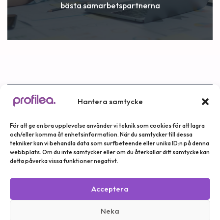
bästa samarbetspartnerna
Hantera samtycke
Nyheter och erbjudanden
Stå först i kön för att ta del av våra nyheter,
erbjudanden och annan information.
För att ge en bra upplevelse använder vi teknik som cookies för att lagra
och/eller komma åt enhetsinformation. När du samtycker till dessa
tekniker kan vi behandla data som surfbeteende eller unika ID:n på denna
webbplats. Om du inte samtycker eller om du återkallar ditt samtycke kan
detta påverka vissa funktioner negativt.
Prenumerera
Acceptera
Neka